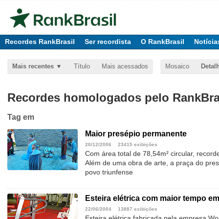
Recordes RankBrasil
Ser recordista
O RankBrasil
Notícia
Mais recentes
Título
Mais acessados
Mosaico
Detal
Recordes homologados pelo RankBras
Tag
em
Maior presépio permanente
20/12/2006
23415 exibições
Com área total de 78,54m² circular, recorde
Além de uma obra de arte, a praça do presé
povo triunfense
Esteira elétrica com maior tempo em
22/06/2004
13887 exibições
Esteira elétrica fabricada pela empresa Wo