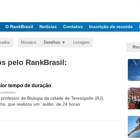
O RankBrasil
Notícias
Contatos
Inscrição de recorde
sados
Mosaico
Detalhes
Listagem
Rec
 pelo RankBrasil:
ior tempo de duração
 exibições
professor de Biologia da cidade de Teresópolis (RJ),
ho, que realizou um ´aulão´ de 24 horas