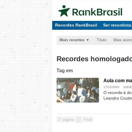
Recordes RankBrasil
Ser recordista
Mais recentes
Título
Mais aces
Recordes homologados
Tag
em
Aula com ma
17/12/2003
11838
O recorde é do 
Leandro Coutin
1