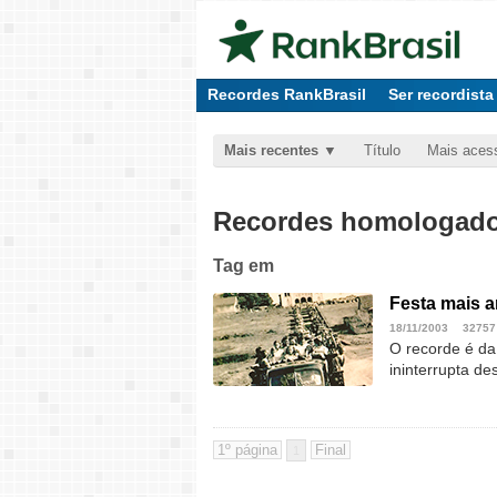
Recordes RankBrasil
Ser recordista
Mais recentes
Título
Mais aces
Recordes homologados
Tag
em
Festa mais a
18/11/2003
32757
O recorde é da
ininterrupta d
1