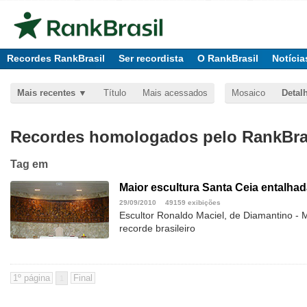
Recordes RankBrasil
Ser recordista
O RankBrasil
Notícia
Mais recentes
Título
Mais acessados
Mosaico
Detal
Recordes homologados pelo RankBras
Tag
em
Maior escultura Santa Ceia entalha
29/09/2010
49159 exibições
Escultor Ronaldo Maciel, de Diamantino - 
recorde brasileiro
1