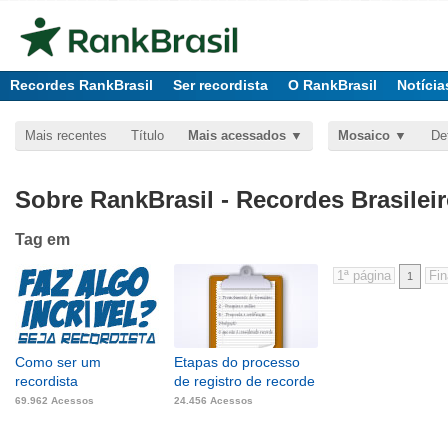
Recordes RankBrasil
Ser recordista
O RankBrasil
Notícia
Mais recentes
Título
Mais acessados
Mosaico
De
Sobre RankBrasil - Recordes Brasilei
Tag
em
1
Como ser um
Etapas do processo
recordista
de registro de recorde
69.962 Acessos
24.456 Acessos