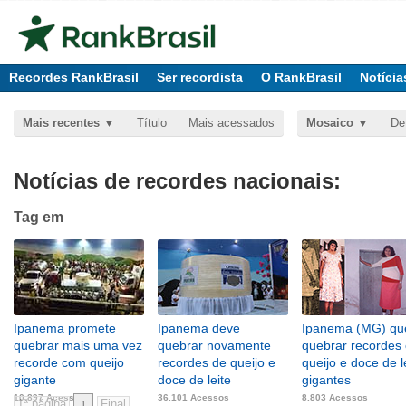
Recordes RankBrasil
Ser recordista
O RankBrasil
Notícia
Mais recentes
Título
Mais acessados
Mosaico
De
Notícias de recordes nacionais:
Tag
em
Ipanema promete
Ipanema deve
Ipanema (MG) qu
quebrar mais uma vez
quebrar novamente
quebrar recordes
recorde com queijo
recordes de queijo e
queijo e doce de l
gigante
doce de leite
gigantes
10.897 Acessos
36.101 Acessos
8.803 Acessos
1