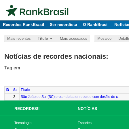
Recordes RankBrasil
Ser recordista
O RankBrasil
Notícia
Mais recentes
Título
Mais acessados
Mosaico
Detal
Notícias de recordes nacionais:
Tag
em
ID
St
Titulo
2
São João do Sul (SC) pretende bater recorde com desfile de c...
RECORDES!!
NOTÍCIAS
Tecnologia
Esportes