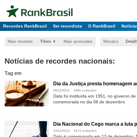
Recordes RankBrasil
Ser recordista
O RankBrasil
Notícia
Mais recentes
Título
Mais acessados
Mosaico
Detal
Notícias de recordes nacionais:
Tag
em
Dia da Justiça presta homenagem ao
08/12/2012
3486 exibições
Data foi instituída em 1951, no governo de 
comemorada no dia 08 de dezembro
Dia Nacional do Cego marca a luta p
13/12/2012
6373 exibições
Data é comemorada em 13 de dezembro. N