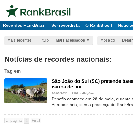
Recordes RankBrasil
Ser recordista
O RankBrasil
Notícia
Mais recentes
Título
Mais acessados
Mosaico
Detal
Notícias de recordes nacionais:
Tag
em
São João do Sul (SC) pretende bater
carros de boi
10/05/2023
6196 exibições
Desafio acontece em 28 de maio, durante a 
Agropecuária, com a presença do RankBras
1