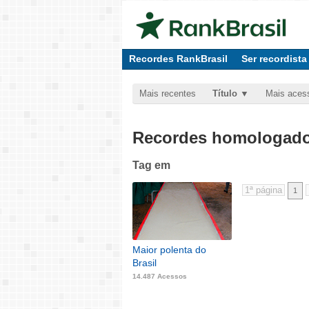
Recordes RankBrasil
Ser recordista
Mais recentes
Título
Mais aces
Recordes homologados
Tag
em
1
Maior polenta do
Brasil
14.487 Acessos