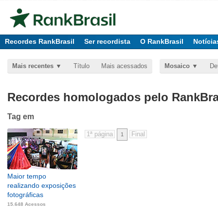
Recordes RankBrasil
Ser recordista
O RankBrasil
Notícia
Mais recentes
Título
Mais acessados
Mosaico
De
Recordes homologados pelo RankBras
Tag
em
1
Maior tempo
realizando exposições
fotográficas
15.648 Acessos