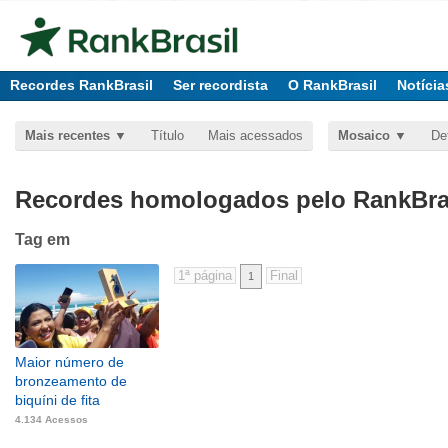
Recordes RankBrasil
Ser recordista
O RankBrasil
Notícia
Mais recentes
Título
Mais acessados
Mosaico
De
Recordes homologados pelo RankBras
Tag
em
1
Maior número de
bronzeamento de
biquíni de fita
4.134 Acessos