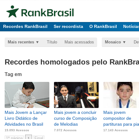
Recordes RankBrasil
Ser recordista
O RankBrasil
Notícia
Mais recentes
Título
Mais acessados
Mosaico
De
Recordes homologados pelo RankBras
Tag
em
Mais Jovem a Lançar
Mais jovem a concluir
Mais jovem
Livro Didático de
curso de Composição
compositor de
Atividades no Brasil
de Melodias
partituras para pi
15.093 Acessos
7.072 Acessos
17.143 Acessos
1