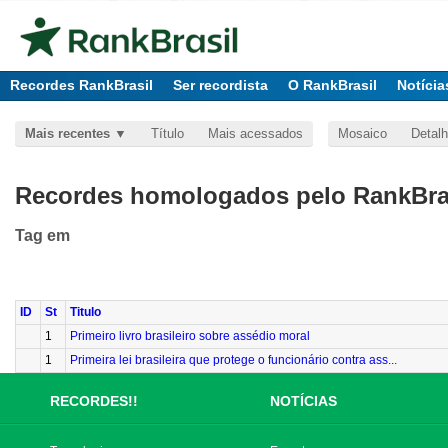
Recordes RankBrasil
Ser recordista
O RankBrasil
Notícia
Mais recentes
Título
Mais acessados
Mosaico
Detal
Recordes homologados pelo RankBras
Tag
em
ID
St
Titulo
1
Primeiro livro brasileiro sobre assédio moral
1
Primeira lei brasileira que protege o funcionário contra ass...
RECORDES!!
NOTÍCIAS