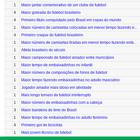
1
Maior jantar comemorativo de um clube de futebol
4
Maior goleada do futebol brasileiro
4
Primeiro título conquistado pelo Brasil em copas do mundo
1
Maior número de camisetas colocadas em menor tempo fazendo e...
4
Primeiro craque do futebol brasileiro
1
Maior número de camisetas tiradas em menor tempo fazendo emb...
1
Atleta brasileiro do século
1
Maior campeonato de futebol amador entre municípios
1
Maior tempo de embaixadinhas no infantil
1
Maior número de composições de hinos de futebol
1
Maior tempo fazendo embaixadinhas no adulto masculino
1
Jogador amador mais idoso em atividade
1
Mais longo torneio de futebol ininterrupto
1
Maior número de embaixadinhas com a cabeça
3
Maior bandeira de time do Brasil
1
Maior tempo de embaixadinhas no adulto feminino
4
Primeiro gol de bicicleta
1
Mais jovem técnico de futebol