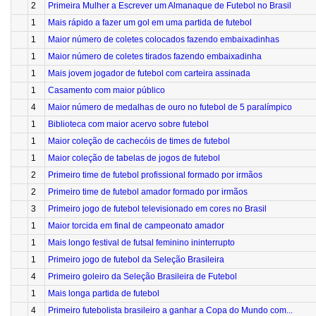
2
Primeira Mulher a Escrever um Almanaque de Futebol no Brasil
1
Mais rápido a fazer um gol em uma partida de futebol
1
Maior número de coletes colocados fazendo embaixadinhas
1
Maior número de coletes tirados fazendo embaixadinha
1
Mais jovem jogador de futebol com carteira assinada
1
Casamento com maior público
4
Maior número de medalhas de ouro no futebol de 5 paralímpico
1
Biblioteca com maior acervo sobre futebol
1
Maior coleção de cachecóis de times de futebol
1
Maior coleção de tabelas de jogos de futebol
2
Primeiro time de futebol profissional formado por irmãos
2
Primeiro time de futebol amador formado por irmãos
3
Primeiro jogo de futebol televisionado em cores no Brasil
1
Maior torcida em final de campeonato amador
1
Mais longo festival de futsal feminino ininterrupto
1
Primeiro jogo de futebol da Seleção Brasileira
4
Primeiro goleiro da Seleção Brasileira de Futebol
1
Mais longa partida de futebol
4
Primeiro futebolista brasileiro a ganhar a Copa do Mundo com...