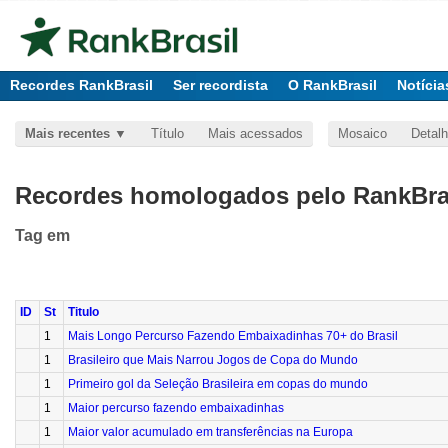
Recordes RankBrasil
Ser recordista
O RankBrasil
Notícia
Mais recentes
Título
Mais acessados
Mosaico
Detal
Recordes homologados pelo RankBras
Tag
em
ID
St
Titulo
1
Mais Longo Percurso Fazendo Embaixadinhas 70+ do Brasil
1
Brasileiro que Mais Narrou Jogos de Copa do Mundo
1
Primeiro gol da Seleção Brasileira em copas do mundo
1
Maior percurso fazendo embaixadinhas
1
Maior valor acumulado em transferências na Europa