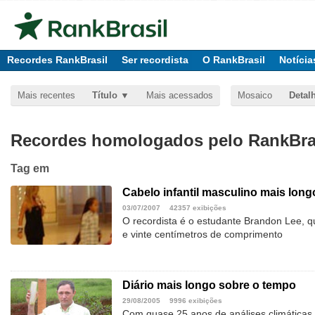
Recordes RankBrasil
Ser recordista
O RankBrasil
Notícia
Mais recentes
Título
Mais acessados
Mosaico
Detal
Recordes homologados pelo RankBras
Tag
em
Cabelo infantil masculino mais long
03/07/2007
42357 exibições
O recordista é o estudante Brandon Lee, 
e vinte centímetros de comprimento
Diário mais longo sobre o tempo
29/08/2005
9996 exibições
Com quase 25 anos de análises climáticas