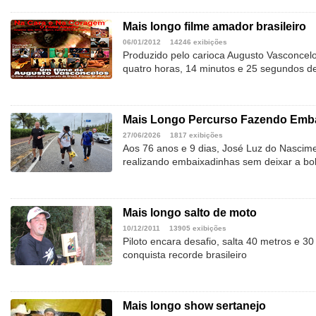
Mais longo filme amador brasileiro
06/01/2012
14246 exibições
Produzido pelo carioca Augusto Vasconcelo
quatro horas, 14 minutos e 25 segundos d
Mais Longo Percurso Fazendo Emba
27/06/2026
1817 exibições
Aos 76 anos e 9 dias, José Luz do Nascime
realizando embaixadinhas sem deixar a bol
Mais longo salto de moto
10/12/2011
13905 exibições
Piloto encara desafio, salta 40 metros e 30
conquista recorde brasileiro
Mais longo show sertanejo