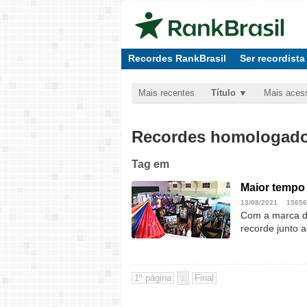
Recordes RankBrasil
Ser recordista
Mais recentes
Título
Mais aces
Recordes homologados
Tag
em
Maior tempo 
13/08/2021
15656
Com a marca de
recorde junto 
1