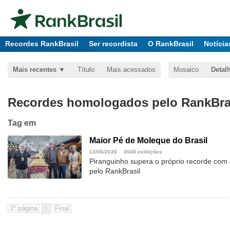
Recordes RankBrasil
Ser recordista
O RankBrasil
Notícia
Mais recentes
Título
Mais acessados
Mosaico
Detal
Recordes homologados pelo RankBras
Tag
em
Maior Pé de Moleque do Brasil
13/06/2026
2040 exibições
Piranguinho supera o próprio recorde com
pelo RankBrasil
1