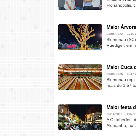
Florianópolis, 
Maior Árvor
03/05/2022
3746 
Blumenau (SC) 
Ruediger, em m
Maior Cuca d
30/08/2025
6247 
Blumenau regis
mais de 1,67 t
Maior festa 
06/11/2010
10579
A Oktoberfest 
Alemanha, no 