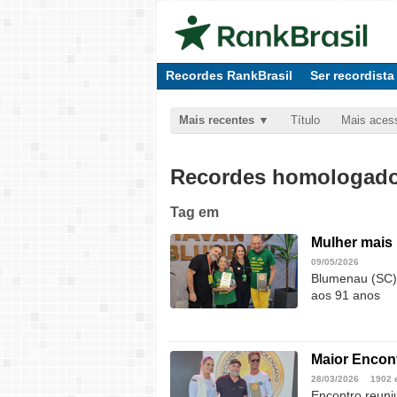
Recordes RankBrasil
Ser recordista
Mais recentes
Título
Mais aces
Recordes homologados
Tag
em
Mulher mais 
09/05/2026
Blumenau (SC).
aos 91 anos
Maior Encont
28/03/2026
1902 
Encontro reuniu