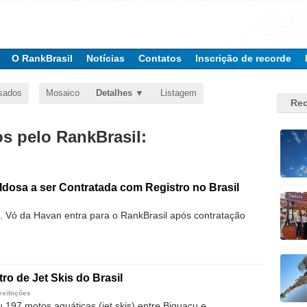
O RankBrasil
Notícias
Contatos
Inscrição de recorde
sados
Mosaico
Detalhes
Listagem
Rec
 pelo RankBrasil:
Idosa a ser Contratada com Registro no Brasil
 Vó da Havan entra para o RankBrasil após contratação
ro de Jet Skis do Brasil
exibições
 197 motos aquáticas (jet skis) entre Biguaçu e