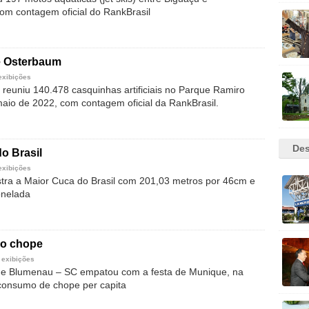
com contagem oficial do RankBrasil
e Osterbaum
exibições
reuniu 140.478 casquinhas artificiais no Parque Ramiro
aio de 2022, com contagem oficial da RankBrasil.
Des
o Brasil
exibições
tra a Maior Cuca do Brasil com 201,03 metros por 46cm e
onelada
do chope
 exibições
de Blumenau – SC empatou com a festa de Munique, na
consumo de chope per capita