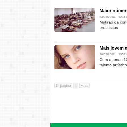
Maior númer
24/08/2004
9234 
Mutirão da conc
processos
Mais jovem 
26/09/2002
19531
Com apenas 10 
talento artístico
1