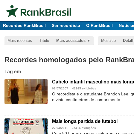
Recordes RankBrasil
Ser recordista
O RankBrasil
Notícia
Mais recentes
Título
Mais acessados
Mosaico
Detal
Recordes homologados pelo RankBras
Tag
em
Cabelo infantil masculino mais long
03/07/2007
42365 exibições
O recordista é o estudante Brandon Lee, 
e vinte centímetros de comprimento
Mais longa partida de futebol
27/04/2011
25416 exibições
Com 80 horas de jogo ininterrupto e cerca d