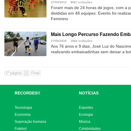
27/03/2012
8667 exibições
Foram mais de 24 horas de jogos, com a pa
divididas em 48 equipes. Evento foi realiza
Feminino
Mais Longo Percurso Fazendo Emba
27/06/2026
1864 exibições
Aos 76 anos e 9 dias, José Luz do Nascime
realizando embaixadinhas sem deixar a bol
1
RECORDES!!
NOTÍCIAS
Tecnologia
Esportes
Economia
Ecologia
Superação humana
Música
Futebol
Celebridades