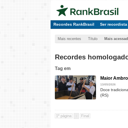
Recordes RankBrasil
Ser recordista
Mais recentes
Título
Mais acessa
Recordes homologados
Tag
em
Maior Ambros
13/05/2026
Doce tradicion
(RS)
1