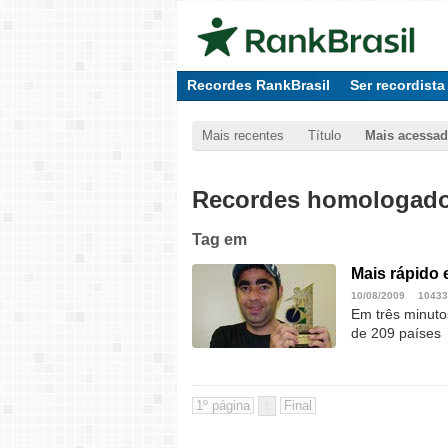
Recordes RankBrasil
Ser recordista
Mais recentes
Título
Mais acessa
Recordes homologados
Tag
em
Mais rápido 
10/08/2009
10433
Em três minuto
de 209 países
1