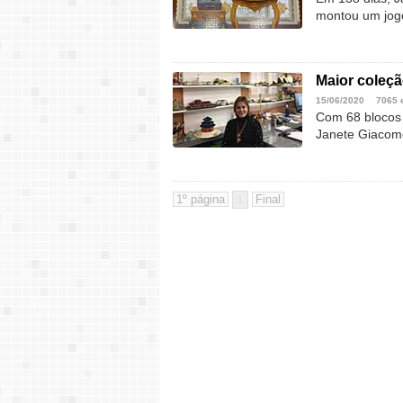
montou um jog
Maior coleçã
15/06/2020
7065 
Com 68 blocos 
Janete Giacomo
1