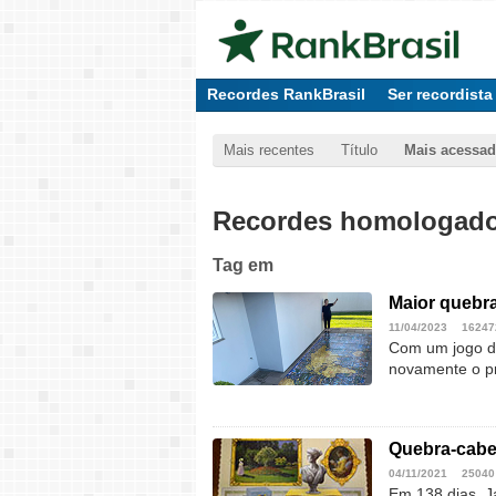
Recordes RankBrasil
Ser recordista
Mais recentes
Título
Mais acessa
Recordes homologados
Tag
em
Maior quebr
11/04/2023
16247
Com um jogo de
novamente o pr
Quebra-cab
04/11/2021
25040
Em 138 dias, J