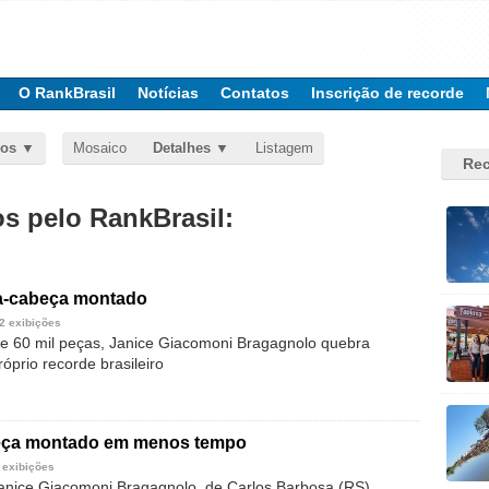
O RankBrasil
Notícias
Contatos
Inscrição de recorde
dos
Mosaico
Detalhes
Listagem
Rec
 pelo RankBrasil:
a-cabeça montado
2 exibições
 60 mil peças, Janice Giacomoni Bragagnolo quebra
óprio recorde brasileiro
eça montado em menos tempo
 exibições
anice Giacomoni Bragagnolo, de Carlos Barbosa (RS),