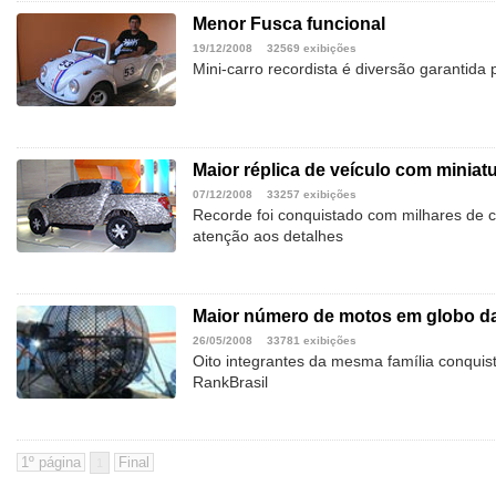
Menor Fusca funcional
19/12/2008
32569 exibições
Mini-carro recordista é diversão garantida 
Maior réplica de veículo com miniat
07/12/2008
33257 exibições
Recorde foi conquistado com milhares de c
atenção aos detalhes
Maior número de motos em globo d
26/05/2008
33781 exibições
Oito integrantes da mesma família conquis
RankBrasil
1