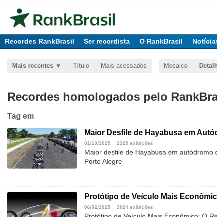
Recordes RankBrasil
Ser recordista
O RankBrasil
Notícia
Mais recentes
Título
Mais acessados
Mosaico
Detal
Recordes homologados pelo RankBras
Tag
em
Maior Desfile de Hayabusa em Aut
01/10/2025
2325 exibições
Maior desfile de Hayabusa em autódromo 
Porto Alegre
Protótipo de Veículo Mais Econômi
06/02/2025
3024 exibições
Protótipo de Veículo Mais Econômico: O 