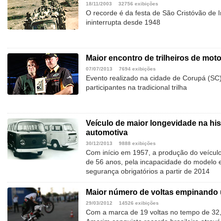
18/11/2003
32756 exibições
O recorde é da festa de São Cristóvão de I
ininterrupta desde 1948
Maior encontro de trilheiros de moto
07/07/2013
7694 exibições
Evento realizado na cidade de Corupá (SC
participantes na tradicional trilha
Veículo de maior longevidade na hist
automotiva
30/12/2013
9888 exibições
Com início em 1957, a produção do veículo
de 56 anos, pela incapacidade do modelo
segurança obrigatórios a partir de 2014
Maior número de voltas empinando
29/03/2012
14526 exibições
Com a marca de 19 voltas no tempo de 32,4