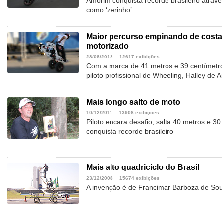
Amorim conquista recorde brasileiro atra
como ‘zerinho’
Maior percurso empinando de costa
motorizado
28/08/2012
12617 exibições
Com a marca de 41 metros e 39 centímetro
piloto profissional de Wheeling, Halley de 
Mais longo salto de moto
10/12/2011
13908 exibições
Piloto encara desafio, salta 40 metros e 30
conquista recorde brasileiro
Mais alto quadriciclo do Brasil
23/12/2008
15674 exibições
A invenção é de Francimar Barboza de Souz