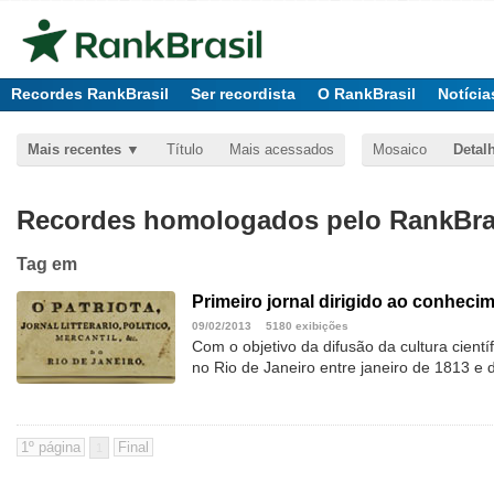
Recordes RankBrasil
Ser recordista
O RankBrasil
Notícia
Mais recentes
Título
Mais acessados
Mosaico
Detal
Recordes homologados pelo RankBras
Tag
em
Primeiro jornal dirigido ao conhecim
09/02/2013
5180 exibições
Com o objetivo da difusão da cultura científi
no Rio de Janeiro entre janeiro de 1813 
1