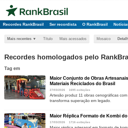
Recordes RankBrasil
Ser recordista
O RankBrasil
Notícia
Mais recentes
Título
Mais acessados
Mosaico
Detal
Recordes homologados pelo RankBras
Tag
em
Maior Conjunto de Obras Artesanai
Materiais Reciclados do Brasil
27/03/2026
1695 exibições
Artesão produz 11 obras cenográficas com 
transforma superação em legado.
Maior Réplica Formato de Kombi do 
17/03/2026
1716 exibições
Maior réplica artesanal em formato de ko