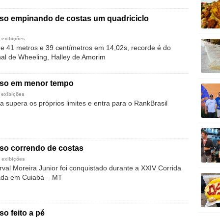
rso empinando de costas um quadriciclo
 exibições
 41 metros e 39 centímetros em 14,02s, recorde é do
onal de Wheeling, Halley de Amorim
rso em menor tempo
 exibições
a supera os próprios limites e entra para o RankBrasil
rso correndo de costas
 exibições
val Moreira Junior foi conquistado durante a XXIV Corrida
zada em Cuiabá – MT
so feito a pé