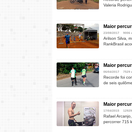
Valeria Rodrig
Maior percur
23/08/2017
9006 
Arilson Silva,
RankBrasil aco
Maior percu
06/04/2017
7529 
Recorde foi con
de seis quilôm
Maior percur
17/04/2015
12929
Rafael Arcanjo,
percorrer 715 