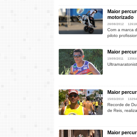
Maior percu
motorizado
28/08/2012
12618
Com a marca de
piloto profissi
Maior percu
19/09/2011
13564
Ultramaratonist
Maior percu
15/03/2010
13294
Recorde de Dur
de Reis, reali
Maior percur