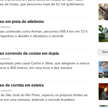
ues da Costa, que percorreu mais de 52 mil quilômetros
so em pista de atletismo
exibições
 mais conhecido como Ariman, percorreu 508,4 km em 72 h.
mpanhou o desafio e oficializou o recorde
Des
rso correndo de costas em dupla
exibições
quistado pelo casal Carlos e Silvia, que atingiram a marca
etros e 400 metros, em uma hora e dez minutos
so de corrida em esteira
 exibições
 de São José do Rio Preto, superou os próprios limites ao
km em uma semana, batendo o recorde brasileiro