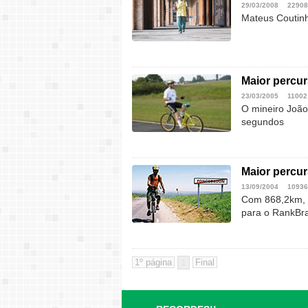
29/03/2008
22908
Mateus Coutinh
Maior percur
23/03/2005
11002
O mineiro João
segundos
Maior percur
13/09/2004
10936
Com 868,2km, R
para o RankBra
1