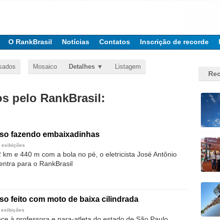
O RankBrasil
Notícias
Contatos
Inscrição de recorde
sados
Mosaico
Detalhes
Listagem
Rec
 pelo RankBrasil:
rso fazendo embaixadinhas
 exibições
 km e 440 m com a bola no pé, o eletricista José Antônio
entra para o RankBrasil
so feito com moto de baixa cilindrada
 exibições
ce à professora e para-atleta do estado de São Paulo,