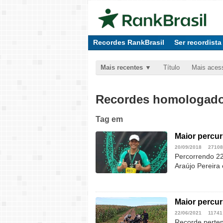
Recordes RankBrasil
Ser recordista
Mais recentes
Título
Mais aces
Recordes homologados
Tag
em
Maior percu
20/09/2018
27108
Percorrendo 22
Araújo Pereira 
Maior percur
22/06/2021
11741
Recorde perten