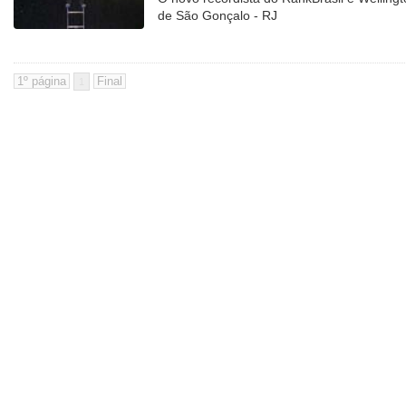
de São Gonçalo - RJ
1