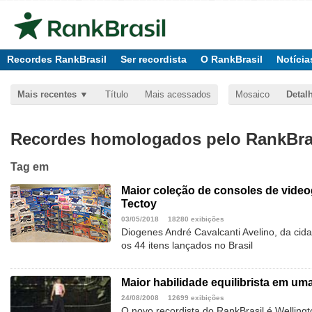
Recordes RankBrasil
Ser recordista
O RankBrasil
Notícia
Mais recentes
Título
Mais acessados
Mosaico
Detal
Recordes homologados pelo RankBras
Tag
em
Maior coleção de consoles de vide
Tectoy
03/05/2018
18280 exibições
Diogenes André Cavalcanti Avelino, da cid
os 44 itens lançados no Brasil
Maior habilidade equilibrista em u
24/08/2008
12699 exibições
O novo recordista do RankBrasil é Wellingt