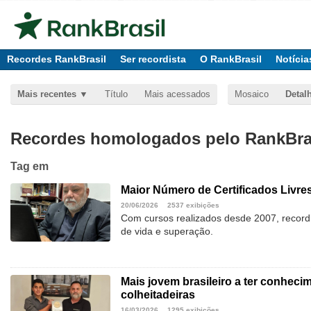
Recordes RankBrasil
Ser recordista
O RankBrasil
Notícia
Mais recentes
Título
Mais acessados
Mosaico
Detal
Recordes homologados pelo RankBras
Tag
em
Maior Número de Certificados Livres
20/06/2026
2537 exibições
Com cursos realizados desde 2007, recordi
de vida e superação.
Mais jovem brasileiro a ter conheci
colheitadeiras
16/03/2026
1295 exibições