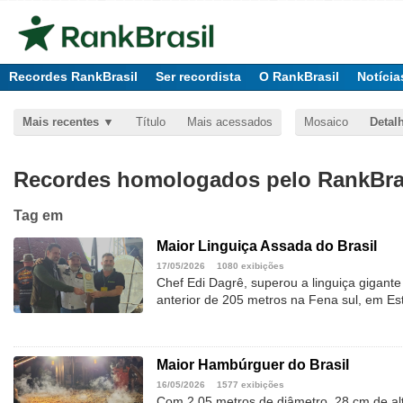
Recordes RankBrasil
Ser recordista
O RankBrasil
Notícia
Mais recentes
Título
Mais acessados
Mosaico
Detal
Recordes homologados pelo RankBras
Tag
em
Maior Linguiça Assada do Brasil
17/05/2026
1080 exibições
Chef Edi Dagrê, superou a linguiça gigant
anterior de 205 metros na Fena sul, em Es
Maior Hambúrguer do Brasil
16/05/2026
1577 exibições
Com 2,05 metros de diâmetro, 28 cm de al