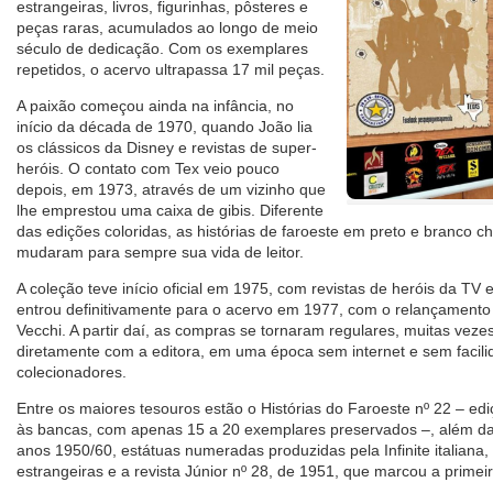
estrangeiras, livros, figurinhas, pôsteres e
peças raras, acumulados ao longo de meio
século de dedicação. Com os exemplares
repetidos, o acervo ultrapassa 17 mil peças.
A paixão começou ainda na infância, no
início da década de 1970, quando João lia
os clássicos da Disney e revistas de super-
heróis. O contato com Tex veio pouco
depois, em 1973, através de um vizinho que
lhe emprestou uma caixa de gibis. Diferente
das edições coloridas, as histórias de faroeste em preto e branco
mudaram para sempre sua vida de leitor.
A coleção teve início oficial em 1975, com revistas de heróis da TV
entrou definitivamente para o acervo em 1977, com o relançamento
Vecchi. A partir daí, as compras se tornaram regulares, muitas veze
diretamente com a editora, em uma época sem internet e sem facili
colecionadores.
Entre os maiores tesouros estão o Histórias do Faroeste nº 22 – e
às bancas, com apenas 15 a 20 exemplares preservados –, além das 
anos 1950/60, estátuas numeradas produzidas pela Infinite italiana,
estrangeiras e a revista Júnior nº 28, de 1951, que marcou a primeir