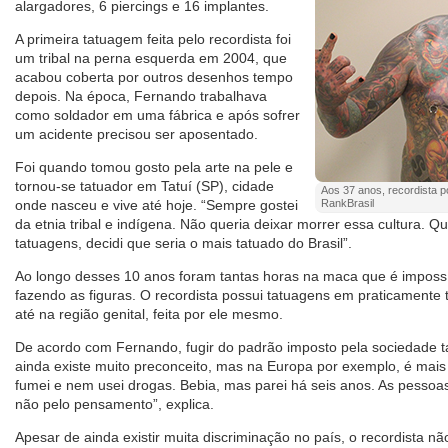
alargadores, 6 piercings e 16 implantes.
A primeira tatuagem feita pelo recordista foi
um tribal na perna esquerda em 2004, que
acabou coberta por outros desenhos tempo
depois. Na época, Fernando trabalhava
como soldador em uma fábrica e após sofrer
um acidente precisou ser aposentado.
Foi quando tomou gosto pela arte na pele e
tornou-se tatuador em Tatuí (SP), cidade
Aos 37 anos, recordista p
onde nasceu e vive até hoje. “Sempre gostei
RankBrasil
da etnia tribal e indígena. Não queria deixar morrer essa cultura.
tatuagens, decidi que seria o mais tatuado do Brasil”.
Ao longo desses 10 anos foram tantas horas na maca que é impossí
fazendo as figuras. O recordista possui tatuagens em praticamente 
até na região genital, feita por ele mesmo.
De acordo com Fernando, fugir do padrão imposto pela sociedade t
ainda existe muito preconceito, mas na Europa por exemplo, é mais
fumei e nem usei drogas. Bebia, mas parei há seis anos. As pesso
não pelo pensamento”, explica.
Apesar de ainda existir muita discriminação no país, o recordista nã