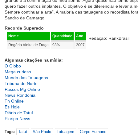
grande e a confirmação do meu sonho. Agora quase não tenho esp
quero fazer outros implantes. O objetivo é se diferenciar e levar a 
Sempre continuar a arte”. A maioria das tatuagens do recordista for
Sandro de Camargo.
Recorde Superado
Nome
Quantidade
Ano
Redação: RankBrasil
Rogério Vieira de Fraga
98%
2007
Algumas citações na mídia:
O Globo
Mega curioso
Mundo das Tatuagens
Tribuna do Norte
Passos Mg Online
News Rondônia
Tn Online
Es Hoje
Diário de Tatuí
Floripa News
Tags:
Tatuí
São Paulo
Tatuagem
Corpo Humano