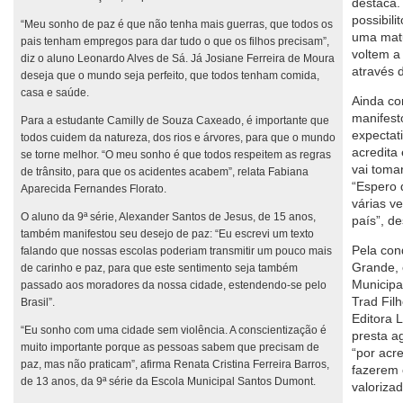
destaca.
possibil
“Meu sonho de paz é que não tenha mais guerras, que todos os
uma matu
pais tenham empregos para dar tudo o que os filhos precisam”,
voltem 
diz o aluno Leonardo Alves de Sá. Já Josiane Ferreira de Moura
através d
deseja que o mundo seja perfeito, que todos tenham comida,
casa e saúde.
Ainda co
manifest
Para a estudante Camilly de Souza Caxeado, é importante que
expectat
todos cuidem da natureza, dos rios e árvores, para que o mundo
acredita
se torne melhor. “O meu sonho é que todos respeitem as regras
vai toma
de trânsito, para que os acidentes acabem”, relata Fabiana
“Espero 
Aparecida Fernandes Florato.
várias v
O aluno da 9ª série, Alexander Santos de Jesus, de 15 anos,
país”, de
também manifestou seu desejo de paz: “Eu escrevi um texto
Pela con
falando que nossas escolas poderiam transmitir um pouco mais
Grande, 
de carinho e paz, para que este sentimento seja também
Municipa
passado aos moradores da nossa cidade, estendendo-se pelo
Trad Fil
Brasil”.
Editora 
“Eu sonho com uma cidade sem violência. A conscientização é
presta a
muito importante porque as pessoas sabem que precisam de
“por acr
paz, mas não praticam”, afirma Renata Cristina Ferreira Barros,
fazerem 
de 13 anos, da 9ª série da Escola Municipal Santos Dumont.
valoriza