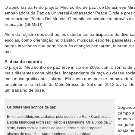
O apelo faz parte do projeto ‘Meu sonho de paz’, de Delasnieve Mi
embaixadora da Paz da Universal Ambassador Peace Circle e presi
Internacional Poetas Del Mundo. O manifesto aconteceu através da 
Educação (SEMED).
Além do registro dos sonhos, os estudantes participaram de divers
escolas, como orientação no trânsito, músicas, esporte, passeatas,
outras atividades que permitiram às crianças pensarem, falarem e 
paz.
A ideia do recorde
O projeto ‘Meu sonho de paz’ teve início em 2005, com o sonho de 
mais diferentes comunidades, independente da raça ou classe social.
mas muito gratificante”, afirma. Ela conta que, por ser embaixadora
anualmente no Estado do Mato Grosso do Sul e em 2012 teve a idei
um trabalho de base.
Segundo 
Os diferentes sonhos de paz
campo ab
Entre as instituições visitadas pela equipe do RankBrasil está a
mundo di
Escola Municipal Professor Hércules Maymone. Os alunos da 1ª
ninguém 
série, todos com seis anos de idade, fizeram seus ‘apelos’
exatamen
através de redações, surpreendendo na criatividade.