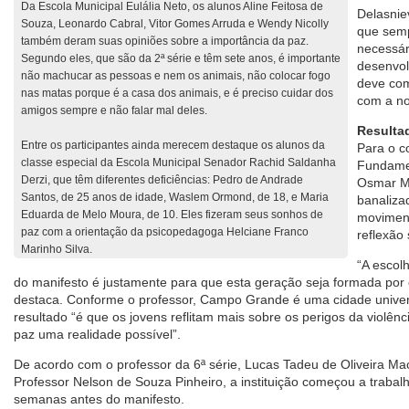
Da Escola Municipal Eulália Neto, os alunos Aline Feitosa de
Delasnie
Souza, Leonardo Cabral, Vitor Gomes Arruda e Wendy Nicolly
que semp
também deram suas opiniões sobre a importância da paz.
necessár
Segundo eles, que são da 2ª série e têm sete anos, é importante
desenvol
não machucar as pessoas e nem os animais, não colocar fogo
deve com
nas matas porque é a casa dos animais, e é preciso cuidar dos
com a nos
amigos sempre e não falar mal deles.
Resulta
Entre os participantes ainda merecem destaque os alunos da
Para o c
classe especial da Escola Municipal Senador Rachid Saldanha
Fundamen
Derzi, que têm diferentes deficiências: Pedro de Andrade
Osmar Ma
Santos, de 25 anos de idade, Waslem Ormond, de 18, e Maria
banaliza
Eduarda de Melo Moura, de 10. Eles fizeram seus sonhos de
movimen
paz com a orientação da psicopedagoga Helciane Franco
reflexão
Marinho Silva.
“A escol
do manifesto é justamente para que esta geração seja formada por 
destaca. Conforme o professor, Campo Grande é uma cidade univer
resultado “é que os jovens reflitam mais sobre os perigos da violênc
paz uma realidade possível”.
De acordo com o professor da 6ª série, Lucas Tadeu de Oliveira Mac
Professor Nelson de Souza Pinheiro, a instituição começou a trabal
semanas antes do manifesto.