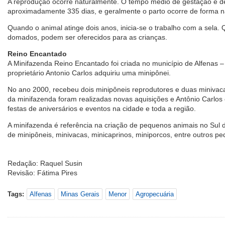
A reprodução ocorre naturalmente. O tempo médio de gestação é de
aproximadamente 335 dias, e geralmente o parto ocorre de forma na
Quando o animal atinge dois anos, inicia-se o trabalho com a sela
domados, podem ser oferecidos para as crianças.
Reino Encantado
A Minifazenda Reino Encantado foi criada no município de Alfenas
proprietário Antonio Carlos adquiriu uma minipônei.
No ano 2000, recebeu dois minipôneis reprodutores e duas miniva
da minifazenda foram realizadas novas aquisições e Antônio Carlos
festas de aniversários e eventos na cidade e toda a região.
A minifazenda é referência na criação de pequenos animais no Sul 
de minipôneis, minivacas, minicaprinos, miniporcos, entre outros p
Redação: Raquel Susin
Revisão: Fátima Pires
Tags:
Alfenas
Minas Gerais
Menor
Agropecuária