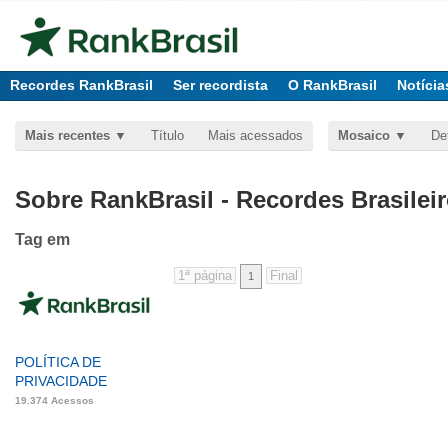
Recordes RankBrasil
Ser recordista
O RankBrasil
Notícia
Mais recentes
Título
Mais acessados
Mosaico
De
Sobre RankBrasil - Recordes Brasilei
Tag
em
1
POLÍTICA DE
PRIVACIDADE
19.374 Acessos