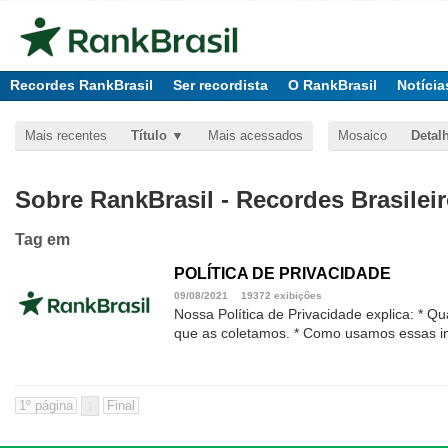
Recordes RankBrasil
Ser recordista
O RankBrasil
Notícia
Mais recentes
Título
Mais acessados
Mosaico
Detal
Sobre RankBrasil - Recordes Brasilei
Tag
em
POLÍTICA DE PRIVACIDADE
09/08/2021
19372 exibições
Nossa Política de Privacidade explica: * Q
que as coletamos. * Como usamos essas i
1