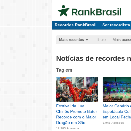
Recordes RankBrasil
Ser recordista
Mais recentes
Título
Mais aces
Notícias de recordes 
Tag
em
Festival da Lua
Maior Cenário 
Chinês Promete Bater
Espetáculo Cul
Recorde com o Maior
em Local Fech
Dragão em São...
6.948 Acessos
12.109 Acessos