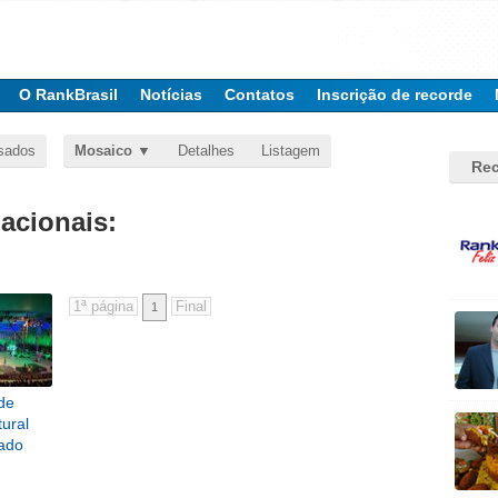
O RankBrasil
Notícias
Contatos
Inscrição de recorde
sados
Mosaico
Detalhes
Listagem
Rec
nacionais:
1
de
tural
ado