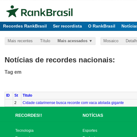
Recordes RankBrasil
Ser recordista
O RankBrasil
Notícia
Mais recentes
Título
Mais acessados
Mosaico
Detal
Notícias de recordes nacionais:
Tag
em
ID
St
Titulo
2
Cidade catarinense busca recorde com vaca atolada gigante
RECORDES!!
NOTÍCIAS
Tecnologia
Esportes