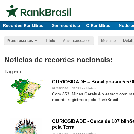
Recordes RankBrasil
Ser recordista
O RankBrasil
Notícia
Mais recentes
Título
Mais acessados
Mosaico
Detal
Notícias de recordes nacionais:
Tag
em
CURIOSIDADE – Brasil possui 5.570
03/04/2020
22082 exibições
Com 853, Minas Gerais é o estado com ma
recorde registrado pelo RankBrasil
CURIOSIDADE - Cerca de 107 bilhõ
pela Terra
22/01/2015
21689 exibições