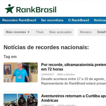
Recordes RankBrasil
Ser recordista
O RankBrasil
Notícia
Mais recentes
Título
Mais acessados
Mosaico
Detal
Notícias de recordes nacionais:
Tag
em
Por recorde, ultramaratonista prete
em 72 horas
14/08/2017
9968 exibições
Desafio acontece entre 17 e 20 de agosto,
Representante do RankBrasil estará prese
Aventureiros retornam a Curitiba ap
Américas
12/08/2015
12073 exibições