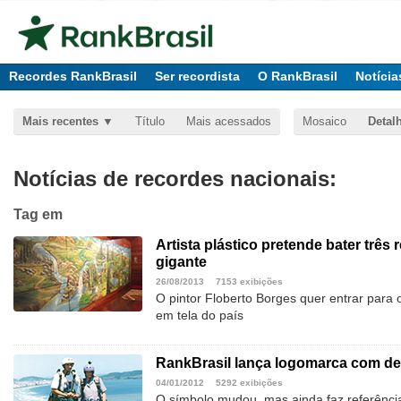
Recordes RankBrasil
Ser recordista
O RankBrasil
Notícia
Mais recentes
Título
Mais acessados
Mosaico
Detal
Notícias de recordes nacionais:
Tag
em
Artista plástico pretende bater três
gigante
26/08/2013
7153 exibições
O pintor Floberto Borges quer entrar para 
em tela do país
RankBrasil lança logomarca com d
04/01/2012
5292 exibições
O símbolo mudou, mas ainda faz referênci