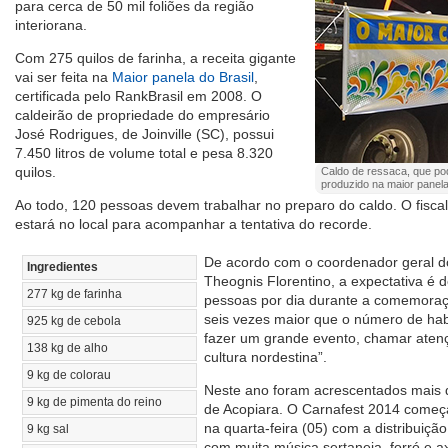
para cerca de 50 mil foliões da região
interiorana.
Com 275 quilos de farinha, a receita gigante
vai ser feita na
Maior panela do Brasil
,
certificada pelo RankBrasil em 2008. O
caldeirão de propriedade do empresário
José Rodrigues, de Joinville (SC), possui
7.450 litros de volume total e pesa 8.320
quilos.
Caldo de ressaca, que pod
produzido na maior panela
Ao todo, 120 pessoas devem trabalhar no preparo do caldo. O fiscal
estará no local para acompanhar a tentativa do recorde.
De acordo com o coordenador geral d
Ingredientes
Theognis Florentino, a expectativa é 
277 kg de farinha
pessoas por dia durante a comemora
seis vezes maior que o número de ha
925 kg de cebola
fazer um grande evento, chamar atenç
138 kg de alho
cultura nordestina”.
9 kg de colorau
Neste ano foram acrescentados mais d
9 kg de pimenta do reino
de Acopiara. O Carnafest 2014 começa 
na quarta-feira (05) com a distribuiç
9 kg sal
com muita música sertaneja, forró e a