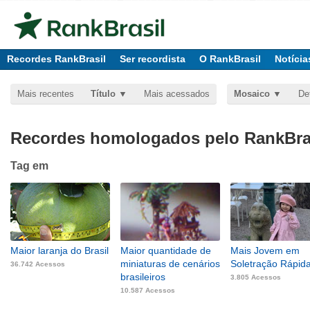
Recordes RankBrasil
Ser recordista
O RankBrasil
Notícia
Mais recentes
Título
Mais acessados
Mosaico
De
Recordes homologados pelo RankBras
Tag
em
Maior laranja do Brasil
Maior quantidade de
Mais Jovem em
miniaturas de cenários
Soletração Rápid
36.742 Acessos
brasileiros
3.805 Acessos
10.587 Acessos