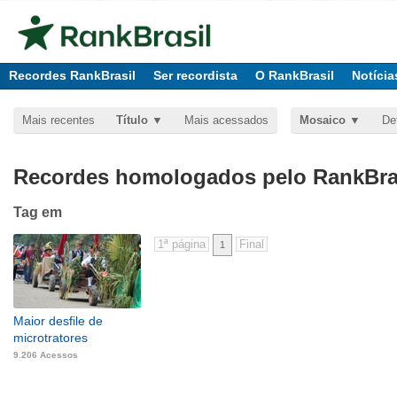
Recordes RankBrasil
Ser recordista
O RankBrasil
Notícia
Mais recentes
Título
Mais acessados
Mosaico
De
Recordes homologados pelo RankBras
Tag
em
1
Maior desfile de
microtratores
9.206 Acessos