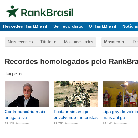
Recordes RankBrasil
Ser recordista
O RankBrasil
Notícia
Mais recentes
Título
Mais acessados
Mosaico
De
Recordes homologados pelo RankBras
Tag
em
Conta bancária mais
Festa mais antiga
Liga gay de voleib
antiga ativa
envolvendo motoristas
mais antiga
28.238 Acessos
32.753 Acessos
14.141 Acessos