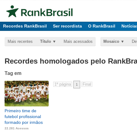
Recordes RankBrasil
Ser recordista
O RankBrasil
Notícia
Mais recentes
Título
Mais acessados
Mosaico
De
Recordes homologados pelo RankBras
Tag
em
1
Primeiro time de
futebol profissional
formado por irmãos
22.281 Acessos