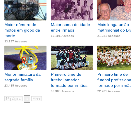
Maior número de
Maior soma de idade
Mais longa união
motos em globo da
entre irmãos
matrimonial do Bra
morte
19.194 Acessos
21.281 Acessos
33.797 Acessos
Menor miniatura da
Primeiro time de
Primeiro time de
sagrada família
futebol amador
futebol profissiona
formado por irmãos
formado por irmã
23.485 Acessos
39.388 Acessos
22.281 Acessos
1