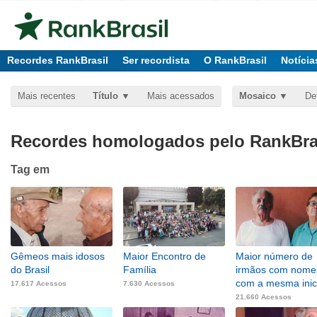
Recordes RankBrasil
Ser recordista
O RankBrasil
Notícia
Mais recentes
Título
Mais acessados
Mosaico
De
Recordes homologados pelo RankBras
Tag
em
Gêmeos mais idosos
Maior Encontro de
Maior número de
do Brasil
Família
irmãos com nome
com a mesma inic
17.617 Acessos
7.630 Acessos
21.660 Acessos