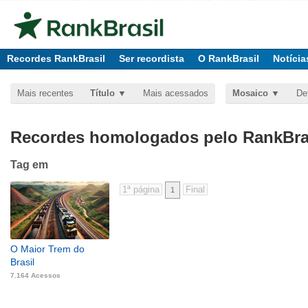
Recordes RankBrasil
Ser recordista
O RankBrasil
Notícia
Mais recentes
Título
Mais acessados
Mosaico
De
Recordes homologados pelo RankBras
Tag
em
1
O Maior Trem do
Brasil
7.164 Acessos