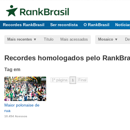
Recordes RankBrasil
Ser recordista
O RankBrasil
Notícia
Mais recentes
Título
Mais acessados
Mosaico
De
Recordes homologados pelo RankBras
Tag
em
1
Maior polonaise de
rua
10.454 Acessos