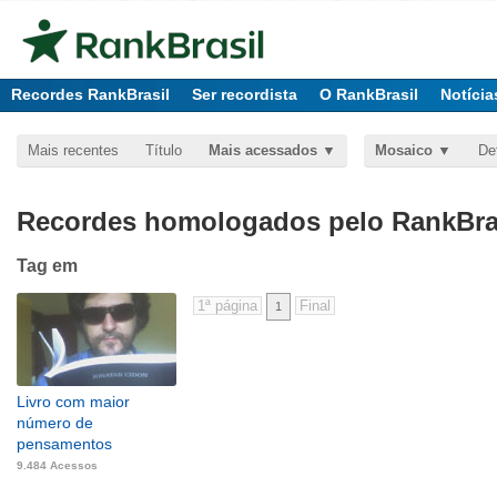
Recordes RankBrasil
Ser recordista
O RankBrasil
Notícia
Mais recentes
Título
Mais acessados
Mosaico
De
Recordes homologados pelo RankBras
Tag
em
1
Livro com maior
número de
pensamentos
9.484 Acessos